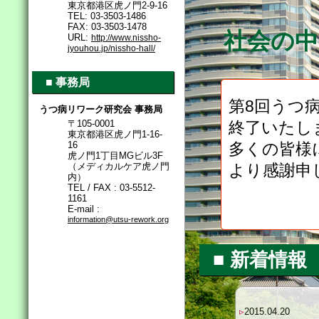
東京都港区虎ノ門2-9-16
TEL: 03-3503-1486
FAX: 03-3503-1478
社会の
URL:
http://www.nissho-
jyouhou.jp/nissho-hall/
■ 事務局
第8回うつ
うつ病リワーク研究会 事務局
〒105-0001
終了いたし
東京都港区虎ノ門1-16-
16
多くの皆様
虎ノ門1丁目MGビル3F
（メディカルケア虎ノ門
より感謝申
内）
TEL / FAX : 03-5512-
1161
E-mail :
information@utsu-rework.org
■ 新着情報
▹
2015.04.20