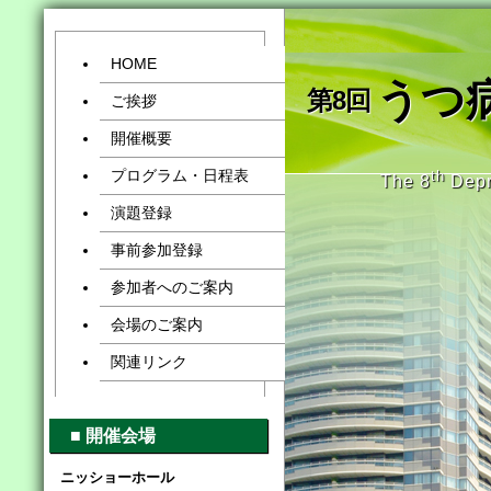
HOME
»
うつ
第8回
ご挨拶
»
開催概要
»
プログラム・日程表
»
th
The 8
Depr
演題登録
»
事前参加登録
»
参加者へのご案内
»
会場のご案内
»
関連リンク
»
■ 開催会場
ニッショーホール